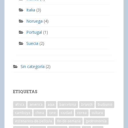
Italia
(3)
Noruega
(4)
Portugal
(1)
Suecia
(2)
Sin categoría
(2)
ETIQUETAS
africa
america
asia
barcelona
brunch
budismo
camboya
china
cine
ciudad
corea
cultura
escenarios-de-película
fin-de-semana
gastronomía