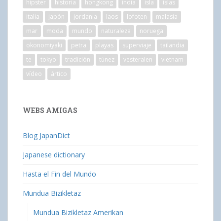
hipster
historia
hongkong
india
isla
islas
italia
japón
jordania
laos
lofoten
malasia
mar
moda
mundo
naturaleza
noruega
okonomiyaki
petra
playas
superviaje
tailandia
te
tokyo
tradición
túnez
vesteralen
vietnam
vídeo
ártico
WEBS AMIGAS
Blog JapanDict
Japanese dictionary
Hasta el Fin del Mundo
Mundua Bizikletaz
Mundua Bizikletaz Amerikan