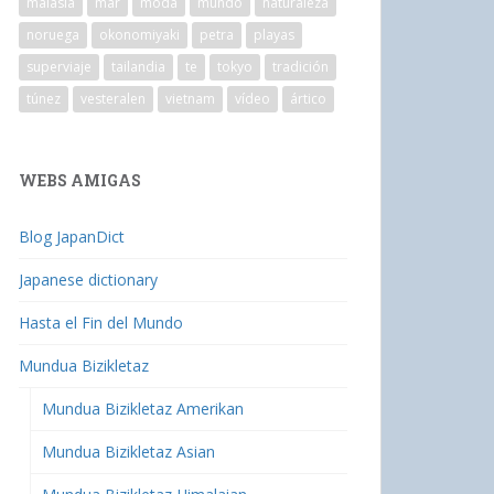
malasia
mar
moda
mundo
naturaleza
noruega
okonomiyaki
petra
playas
superviaje
tailandia
te
tokyo
tradición
túnez
vesteralen
vietnam
vídeo
ártico
WEBS AMIGAS
Blog JapanDict
Japanese dictionary
Hasta el Fin del Mundo
Mundua Bizikletaz
Mundua Bizikletaz Amerikan
Mundua Bizikletaz Asian