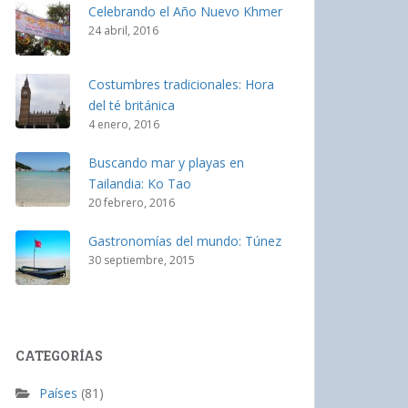
Celebrando el Año Nuevo Khmer
24 abril, 2016
Costumbres tradicionales: Hora
del té británica
4 enero, 2016
Buscando mar y playas en
Tailandia: Ko Tao
20 febrero, 2016
Gastronomías del mundo: Túnez
30 septiembre, 2015
CATEGORÍAS
Países
(81)