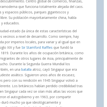
descubrimiento. Centro global de comercio, finanzas,
ltramoderna que funciona totalmente alejada del caos.
 y espacios públicos, parques gigantescos y
o libre. Su población mayoritariamente china, habla
s y educados.
udad-estado (la única de estas características del
s vecinos a nivel de desarrollo. Como siempre, hay
da por imperios locales, para variar y al igual que en
siglo XIX y fue
Sir Stamford Raffles
que fundó la
1819. Durante los años de ocupación británica, como
nmigrantes de otros lugares de Asia, principalmente de
caucho. Durante la Segunda Guerra Mundial los
mbién, en una
batalla
atroz, cayó Singapur que era
sudeste asiático. Siguieron unos años de escasez,
s pero con su rendición en 1945 Singapur volvió a
erente. Los británicos habían perdido credibilidad tras
 en Singapur cada vez se oían más altas las voces que
eron el autogobierno y en 1963, por compartir
 no duró mucho ya que ideológicamente y