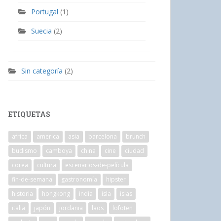
Portugal
(1)
Suecia
(2)
Sin categoría
(2)
ETIQUETAS
africa
america
asia
barcelona
brunch
budismo
camboya
china
cine
ciudad
corea
cultura
escenarios-de-película
fin-de-semana
gastronomía
hipster
historia
hongkong
india
isla
islas
italia
japón
jordania
laos
lofoten