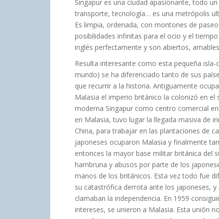
Singapur es una ciudad apasionante, todo un 
transporte, tecnología… es una metrópolis u
Es limpia, ordenada, con montones de paseos
posibilidades infinitas para el ocio y el tiemp
inglés perfectamente y son abiertos, amable
Resulta interesante como esta pequeña isla-ci
mundo) se ha diferenciado tanto de sus paíse
que recurrir a la historia. Antiguamente ocupa
Malasia el imperio británico la colonizó en el 
moderna Singapur como centro comercial en 
en Malasia, tuvo lugar la llegada masiva de i
China, para trabajar en las plantaciones de 
japoneses ocuparon Malasia y finalmente ta
entonces la mayor base militar británica del 
hambruna y abusos por parte de los japonese
manos de los británicos. Esta vez todo fue dif
su catastrófica derrota ante los japoneses, y
clamaban la independencia. En 1959 consigui
intereses, se unieron a Malasia. Esta unión