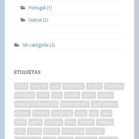
Portugal
(1)
Suecia
(2)
Sin categoría
(2)
ETIQUETAS
africa
america
asia
barcelona
brunch
budismo
camboya
china
cine
ciudad
corea
cultura
escenarios-de-película
fin-de-semana
gastronomía
hipster
historia
hongkong
india
isla
islas
italia
japón
jordania
laos
lofoten
malasia
mar
moda
mundo
naturaleza
noruega