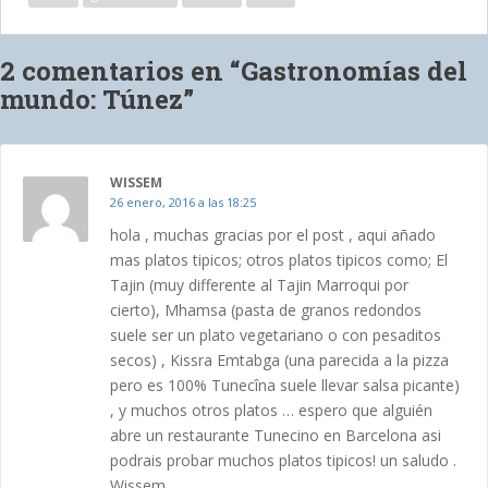
2 comentarios en “Gastronomías del
mundo: Túnez”
WISSEM
26 enero, 2016 a las 18:25
hola , muchas gracias por el post , aqui añado
mas platos tipicos; otros platos tipicos como; El
Tajin (muy differente al Tajin Marroqui por
cierto), Mhamsa (pasta de granos redondos
suele ser un plato vegetariano o con pesaditos
secos) , Kissra Emtabga (una parecida a la pizza
pero es 100% Tunecîna suele llevar salsa picante)
, y muchos otros platos … espero que alguién
abre un restaurante Tunecino en Barcelona asi
podrais probar muchos platos tipicos! un saludo .
Wissem