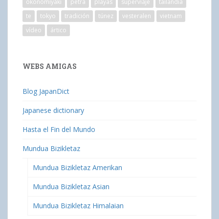
okonomiyaki
petra
playas
superviaje
tailandia
te
tokyo
tradición
túnez
vesteralen
vietnam
vídeo
ártico
WEBS AMIGAS
Blog JapanDict
Japanese dictionary
Hasta el Fin del Mundo
Mundua Bizikletaz
Mundua Bizikletaz Amerikan
Mundua Bizikletaz Asian
Mundua Bizikletaz Himalaian