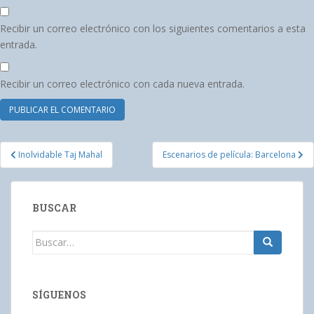
Recibir un correo electrónico con los siguientes comentarios a esta
entrada.
Recibir un correo electrónico con cada nueva entrada.
Navegación
Inolvidable Taj Mahal
Escenarios de película: Barcelona
de
entradas
BUSCAR
Buscar:
SÍGUENOS