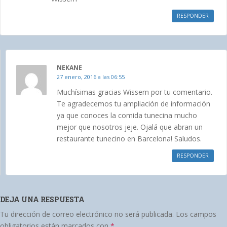
RESPONDER
NEKANE
27 enero, 2016 a las 06:55
Muchísimas gracias Wissem por tu comentario.
Te agradecemos tu ampliación de información
ya que conoces la comida tunecina mucho
mejor que nosotros jeje. Ojalá que abran un
restaurante tunecino en Barcelona! Saludos.
RESPONDER
DEJA UNA RESPUESTA
Tu dirección de correo electrónico no será publicada.
Los campos
obligatorios están marcados con
*