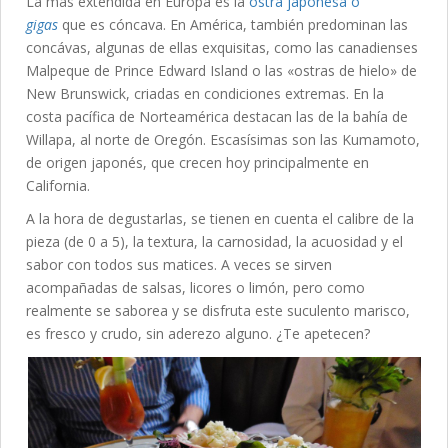
La más extendida en Europa es la
ostra japonesa o
gigas
que es cóncava. En América, también predominan las
concávas, algunas de ellas exquisitas, como las canadienses
Malpeque de Prince Edward Island o las «ostras de hielo» de
New Brunswick, criadas en condiciones extremas. En la
costa pacífica de Norteamérica destacan las de la bahía de
Willapa, al norte de Oregón. Escasísimas son las Kumamoto,
de origen japonés, que crecen hoy principalmente en
California.
A la hora de degustarlas, se tienen en cuenta el calibre de la
pieza (de 0 a 5), la textura, la carnosidad, la acuosidad y el
sabor con todos sus matices. A veces se sirven
acompañadas de salsas, licores o limón, pero como
realmente se saborea y se disfruta este suculento marisco,
es fresco y crudo, sin aderezo alguno. ¿Te apetecen?