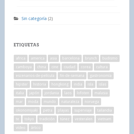
Sin categoría
(2)
ETIQUETAS
africa
america
asia
barcelona
brunch
budismo
camboya
china
cine
ciudad
corea
cultura
escenarios-de-película
fin-de-semana
gastronomía
hipster
historia
hongkong
india
isla
islas
italia
japón
jordania
laos
lofoten
malasia
mar
moda
mundo
naturaleza
noruega
okonomiyaki
petra
playas
superviaje
tailandia
te
tokyo
tradición
túnez
vesteralen
vietnam
vídeo
ártico