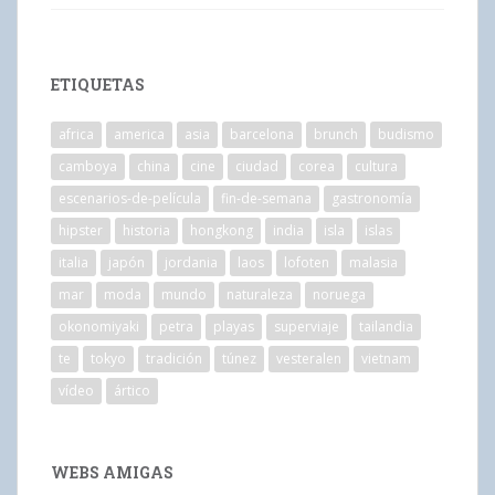
ETIQUETAS
africa
america
asia
barcelona
brunch
budismo
camboya
china
cine
ciudad
corea
cultura
escenarios-de-película
fin-de-semana
gastronomía
hipster
historia
hongkong
india
isla
islas
italia
japón
jordania
laos
lofoten
malasia
mar
moda
mundo
naturaleza
noruega
okonomiyaki
petra
playas
superviaje
tailandia
te
tokyo
tradición
túnez
vesteralen
vietnam
vídeo
ártico
WEBS AMIGAS