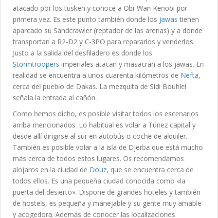
atacado por los tusken y conoce a Obi-Wan Kenobi por
primera vez. Es este punto también donde los
jawas
tienen
aparcado su Sandcrawler (reptador de las arenas) y a donde
transportan a R2-D2 y C-3PO para repararlos y venderlos.
Justo a la salida del desfiladero es donde los
Stormtroopers
imperiales atacan y masacran a los jawas. En
realidad se encuentra a unos cuarenta kilómetros de
Nefta
,
cerca del pueblo de Dakas. La mezquita de Sidi Bouhlel
señala la entrada al cañón.
Como hemos dicho, es posible visitar todos los escenarios
arriba mencionados. Lo habitual es volar a Túnez capital y
desde allí dirigirse al sur en autobús o coche de alquiler.
También es posible volar a la isla de Djerba que está mucho
más cerca de todos estos lugares. Os recomendamos
alojaros en la ciudad de
Douz
, que se encuentra cerca de
todos ellos. Es una pequeña ciudad conocida como «la
puerta del desierto». Dispone de grandes hoteles y también
de hostels, es pequeña y manejable y su gente muy amable
y acogedora. Además de conocer las localizaciones