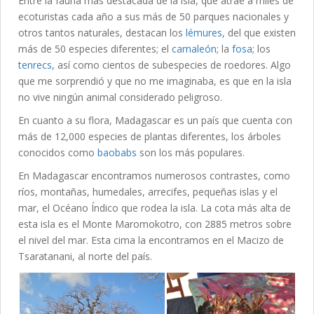
Entre la fauna más destacada de la isla, que atrae a miles de
ecoturistas cada año a sus más de 50 parques nacionales y
otros tantos naturales, destacan los
lémures
, del que existen
más de 50 especies diferentes; el
camaleón
; la
fosa
; los
tenrecs
, así como cientos de subespecies de roedores. Algo
que me sorprendió y que no me imaginaba, es que en la isla
no vive ningún animal considerado peligroso.
En cuanto a su flora, Madagascar es un país que cuenta con
más de 12,000 especies de plantas diferentes, los árboles
conocidos como
baobabs
son los más populares.
En Madagascar encontramos numerosos contrastes, como
ríos, montañas, humedales, arrecifes, pequeñas islas y el
mar, el Océano Índico que rodea la isla. La cota más alta de
esta isla es el Monte Maromokotro, con 2885 metros sobre
el nivel del mar. Esta cima la encontramos en el Macizo de
Tsaratanani, al norte del país.