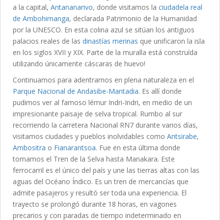
a la capital,
Antananarivo
, donde visitamos la
ciudadela real
de Ambohimanga
, declarada Patrimonio de la Humanidad
por la UNESCO. En esta colina azul se sitúan los antiguos
palacios reales de las
dinastías merinas
que unificaron la isla
en los siglos XVII y XIX. Parte de la muralla está construída
utilizando únicamente cáscaras de huevo!
Continuamos para adentrarnos en plena naturaleza en el
Parque Nacional de Andasibe-Mantadia
. Es allí donde
pudimos ver al famoso lémur Indri-Indri, en medio de un
impresionante paisaje de selva tropical. Rumbo al sur
recorriendo la carretera Nacional RN7 durante varios días,
visitamos ciudades y pueblos inolvidables como
Antsirabe
,
Ambositra
o
Fianarantsoa
. Fue en esta última donde
tomamos el Tren de la Selva hasta Manakara. Este
ferrocarril es el único del país y une las tierras altas con las
aguas del Océano Índico. Es un tren de mercancías que
admite pasajeros y resultó ser toda una experiencia. El
trayecto se prolongó durante 18 horas, en vagones
precarios y con paradas de tiempo indeterminado en