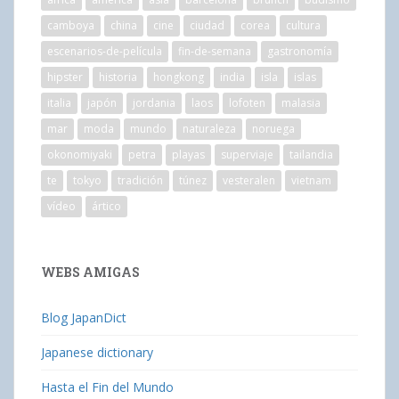
camboya
china
cine
ciudad
corea
cultura
escenarios-de-película
fin-de-semana
gastronomía
hipster
historia
hongkong
india
isla
islas
italia
japón
jordania
laos
lofoten
malasia
mar
moda
mundo
naturaleza
noruega
okonomiyaki
petra
playas
superviaje
tailandia
te
tokyo
tradición
túnez
vesteralen
vietnam
vídeo
ártico
WEBS AMIGAS
Blog JapanDict
Japanese dictionary
Hasta el Fin del Mundo