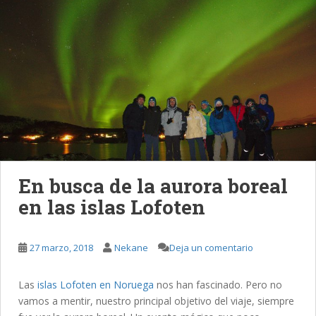
En busca de la aurora boreal
en las islas Lofoten
27 marzo, 2018
Nekane
Deja un comentario
Las
islas Lofoten en Noruega
nos han fascinado. Pero no
vamos a mentir, nuestro principal objetivo del viaje, siempre