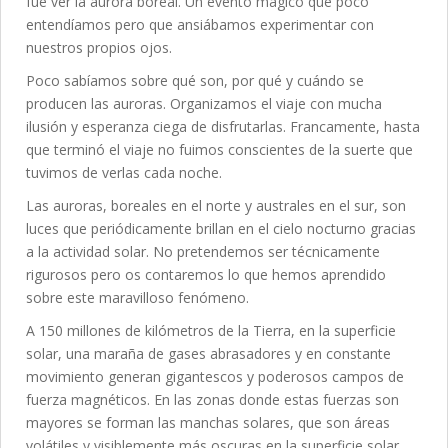
fue ver la aurora boreal. Un evento mágico que poco
entendíamos pero que ansiábamos experimentar con
nuestros propios ojos.
Poco sabíamos sobre qué son, por qué y cuándo se
producen las auroras. Organizamos el viaje con mucha
ilusión y esperanza ciega de disfrutarlas. Francamente, hasta
que terminó el viaje no fuimos conscientes de la suerte que
tuvimos de verlas cada noche.
Las auroras, boreales en el norte y australes en el sur, son
luces que periódicamente brillan en el cielo nocturno gracias
a la actividad solar. No pretendemos ser técnicamente
rigurosos pero os contaremos lo que hemos aprendido
sobre este maravilloso fenómeno.
A 150 millones de kilómetros de la Tierra, en la superficie
solar, una maraña de gases abrasadores y en constante
movimiento generan gigantescos y poderosos campos de
fuerza magnéticos. En las zonas donde estas fuerzas son
mayores se forman las manchas solares, que son áreas
volátiles y visiblemente más oscuras en la superficie solar.