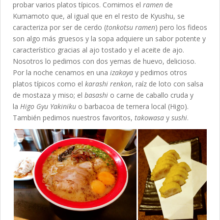
probar varios platos típicos. Comimos el
ramen
de
Kumamoto que, al igual que en el resto de Kyushu, se
caracteriza por ser de cerdo (
tonkotsu ramen
) pero los fideos
son algo más gruesos y la sopa adquiere un sabor potente y
característico gracias al ajo tostado y el aceite de ajo.
Nosotros lo pedimos con dos yemas de huevo, delicioso.
Por la noche cenamos en una
izakaya
y pedimos otros
platos típicos como el
karashi renkon
, raíz de loto con salsa
de mostaza y miso; el
basashi
o carne de caballo cruda y
la
Higo Gyu Yakiniku
o barbacoa de ternera local (Higo).
También pedimos nuestros favoritos,
takowasa
y
sushi
.