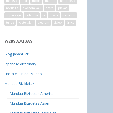
malasia
mar
moda
mundo
naturaleza
noruega
okonomiyaki
petra
playas
superviaje
tailandia
te
tokyo
tradición
túnez
vesteralen
vietnam
vídeo
ártico
WEBS AMIGAS
Blog JapanDict
Japanese dictionary
Hasta el Fin del Mundo
Mundua Bizikletaz
Mundua Bizikletaz Amerikan
Mundua Bizikletaz Asian