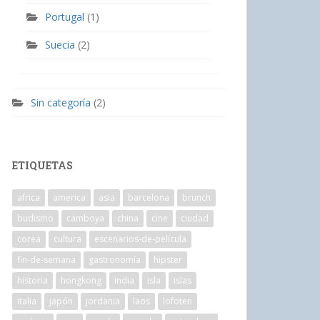
Portugal
(1)
Suecia
(2)
Sin categoría
(2)
ETIQUETAS
africa
america
asia
barcelona
brunch
budismo
camboya
china
cine
ciudad
corea
cultura
escenarios-de-película
fin-de-semana
gastronomía
hipster
historia
hongkong
india
isla
islas
italia
japón
jordania
laos
lofoten