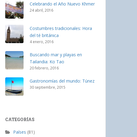
Celebrando el Año Nuevo Khmer
24 abril, 2016
Costumbres tradicionales: Hora
del té británica
4 enero, 2016
Buscando mar y playas en
Tailandia: Ko Tao
20 febrero, 2016
Gastronomías del mundo: Túnez
30 septiembre, 2015
CATEGORÍAS
Países
(81)