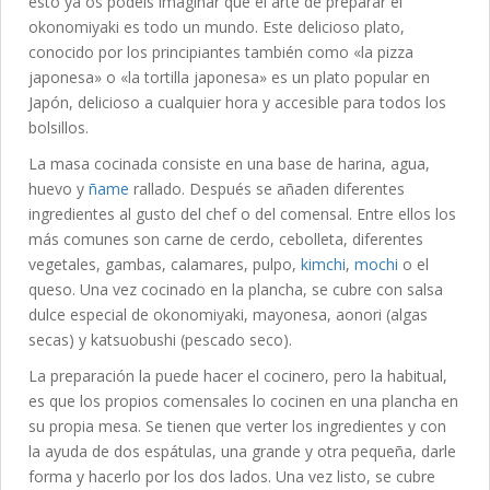
esto ya os podéis imaginar que el arte de preparar el
okonomiyaki es todo un mundo. Este delicioso plato,
conocido por los principiantes también como «la pizza
japonesa» o «la tortilla japonesa» es un plato popular en
Japón, delicioso a cualquier hora y accesible para todos los
bolsillos.
La masa cocinada consiste en una base de harina, agua,
huevo y
ñame
rallado. Después se añaden diferentes
ingredientes al gusto del chef o del comensal. Entre ellos los
más comunes son carne de cerdo, cebolleta, diferentes
vegetales, gambas, calamares, pulpo,
kimchi
,
mochi
o el
queso. Una vez cocinado en la plancha, se cubre con salsa
dulce especial de okonomiyaki, mayonesa, aonori (algas
secas) y katsuobushi (pescado seco).
La preparación la puede hacer el cocinero, pero la habitual,
es que los propios comensales lo cocinen en una plancha en
su propia mesa. Se tienen que verter los ingredientes y con
la ayuda de dos espátulas, una grande y otra pequeña, darle
forma y hacerlo por los dos lados. Una vez listo, se cubre