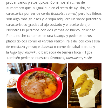
probar varios platos típicos. Comimos el
ramen
de
Kumamoto que, al igual que en el resto de Kyushu, se
caracteriza por ser de cerdo (
tonkotsu ramen
) pero los fideos
son algo más gruesos y la sopa adquiere un sabor potente y
característico gracias al ajo tostado y el aceite de ajo.
Nosotros lo pedimos con dos yemas de huevo, delicioso.
Por la noche cenamos en una
izakaya
y pedimos otros
platos típicos como el
karashi renkon
, raíz de loto con salsa
de mostaza y miso; el
basashi
o carne de caballo cruda y
la
Higo Gyu Yakiniku
o barbacoa de ternera local (Higo).
También pedimos nuestros favoritos,
takowasa
y
sushi
.