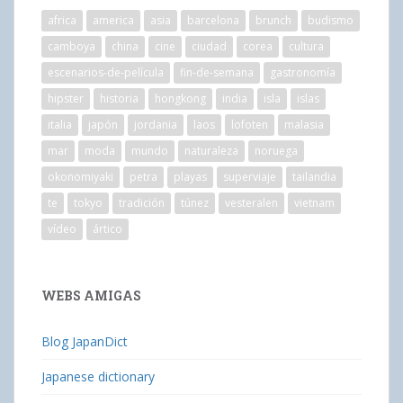
africa
america
asia
barcelona
brunch
budismo
camboya
china
cine
ciudad
corea
cultura
escenarios-de-película
fin-de-semana
gastronomía
hipster
historia
hongkong
india
isla
islas
italia
japón
jordania
laos
lofoten
malasia
mar
moda
mundo
naturaleza
noruega
okonomiyaki
petra
playas
superviaje
tailandia
te
tokyo
tradición
túnez
vesteralen
vietnam
vídeo
ártico
WEBS AMIGAS
Blog JapanDict
Japanese dictionary