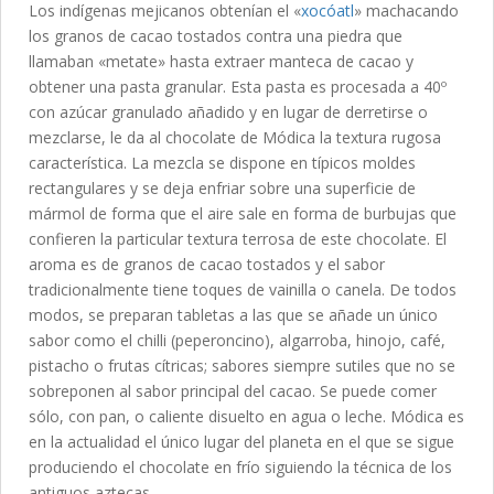
Los indígenas mejicanos obtenían el «
xocóatl
» machacando
los granos de cacao tostados contra una piedra que
llamaban «metate» hasta extraer manteca de cacao y
obtener una pasta granular. Esta pasta es procesada a 40º
con azúcar granulado añadido y en lugar de derretirse o
mezclarse, le da al chocolate de Módica la textura rugosa
característica. La mezcla se dispone en típicos moldes
rectangulares y se deja enfriar sobre una superficie de
mármol de forma que el aire sale en forma de burbujas que
confieren la particular textura terrosa de este chocolate. El
aroma es de granos de cacao tostados y el sabor
tradicionalmente tiene toques de vainilla o canela. De todos
modos, se preparan tabletas a las que se añade un único
sabor como el chilli (peperoncino), algarroba, hinojo, café,
pistacho o frutas cítricas; sabores siempre sutiles que no se
sobreponen al sabor principal del cacao. Se puede comer
sólo, con pan, o caliente disuelto en agua o leche. Módica es
en la actualidad el único lugar del planeta en el que se sigue
produciendo el chocolate en frío siguiendo la técnica de los
antiguos aztecas.