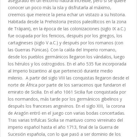
asegurado en un entorno natural increíble, pero si se quiere
conocer un poco más la isla y disfrutarla al máximo,
creemos que merece la pena echar un vistazo a su historia.
Habitada desde la Prehistoria (restos paleolíticos en la zona
de Trápani), en la época de las colonizaciones (siglo IX a.C.)
fue ocupada por los fenicios, después por los griegos, los
cartagineses (siglo V a.C.) y después por los romanos (con
las Guerras Púnicas). Con la caída del Imperio romano,
desde los pueblos germánicos llegaron los vándalos, luego
los hérulos y los ostrogodos. En el año 535 fue incorporada
al Imperio bizantino al que perteneció durante medio
milenio. A partir del siglo VIII las conquistas llegaron desde el
norte de África por parte de los sarracenos que fundaron el
emirato de Sicilia. En el año 1061 Sicilia fue conquistada por
los normandos, más tarde por los germánicos gibelinos y
después los franceses angevinos. En el siglo XIII, la corona
de Aragón entró en el juego con varias bodas concertadas.
Tras varias trifulcas Sicilia se mantuvo como virreinato del
imperio español hasta el año 1713, final de la Guerra de
Sucesión española, con lo que pasó a ser dominio de los