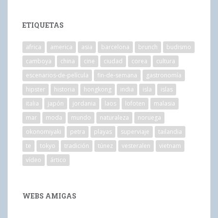
ETIQUETAS
africa
america
asia
barcelona
brunch
budismo
camboya
china
cine
ciudad
corea
cultura
escenarios-de-película
fin-de-semana
gastronomía
hipster
historia
hongkong
india
isla
islas
italia
japón
jordania
laos
lofoten
malasia
mar
moda
mundo
naturaleza
noruega
okonomiyaki
petra
playas
superviaje
tailandia
te
tokyo
tradición
túnez
vesteralen
vietnam
vídeo
ártico
WEBS AMIGAS