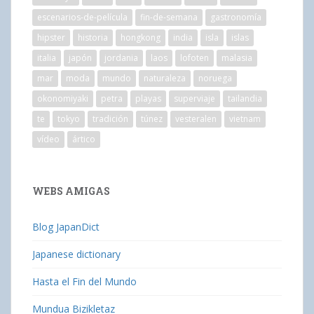
escenarios-de-película
fin-de-semana
gastronomía
hipster
historia
hongkong
india
isla
islas
italia
japón
jordania
laos
lofoten
malasia
mar
moda
mundo
naturaleza
noruega
okonomiyaki
petra
playas
superviaje
tailandia
te
tokyo
tradición
túnez
vesteralen
vietnam
vídeo
ártico
WEBS AMIGAS
Blog JapanDict
Japanese dictionary
Hasta el Fin del Mundo
Mundua Bizikletaz