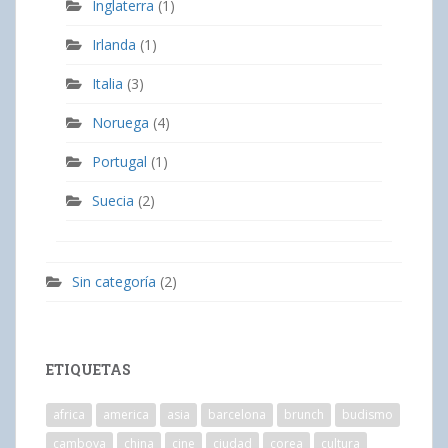
Inglaterra
(1)
Irlanda
(1)
Italia
(3)
Noruega
(4)
Portugal
(1)
Suecia
(2)
Sin categoría
(2)
ETIQUETAS
africa
america
asia
barcelona
brunch
budismo
camboya
china
cine
ciudad
corea
cultura