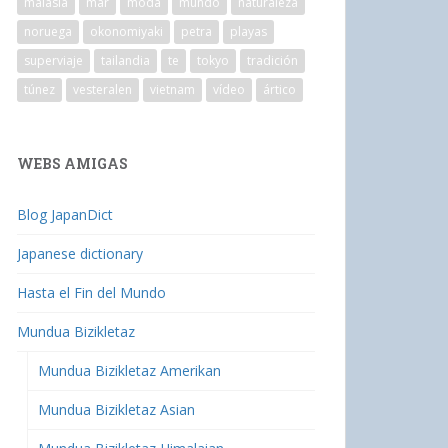
malasia
mar
moda
mundo
naturaleza
noruega
okonomiyaki
petra
playas
superviaje
tailandia
te
tokyo
tradición
túnez
vesteralen
vietnam
vídeo
ártico
WEBS AMIGAS
Blog JapanDict
Japanese dictionary
Hasta el Fin del Mundo
Mundua Bizikletaz
Mundua Bizikletaz Amerikan
Mundua Bizikletaz Asian