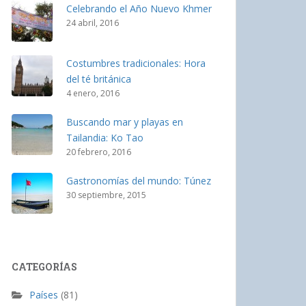
Celebrando el Año Nuevo Khmer
24 abril, 2016
Costumbres tradicionales: Hora
del té británica
4 enero, 2016
Buscando mar y playas en
Tailandia: Ko Tao
20 febrero, 2016
Gastronomías del mundo: Túnez
30 septiembre, 2015
CATEGORÍAS
Países
(81)