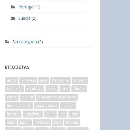
Portugal
(1)
Suecia
(2)
Sin categoría
(2)
ETIQUETAS
africa
america
asia
barcelona
brunch
budismo
camboya
china
cine
ciudad
corea
cultura
escenarios-de-película
fin-de-semana
gastronomía
hipster
historia
hongkong
india
isla
islas
italia
japón
jordania
laos
lofoten