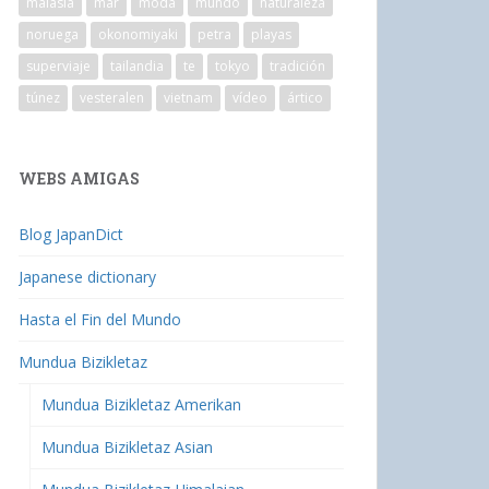
malasia
mar
moda
mundo
naturaleza
noruega
okonomiyaki
petra
playas
superviaje
tailandia
te
tokyo
tradición
túnez
vesteralen
vietnam
vídeo
ártico
WEBS AMIGAS
Blog JapanDict
Japanese dictionary
Hasta el Fin del Mundo
Mundua Bizikletaz
Mundua Bizikletaz Amerikan
Mundua Bizikletaz Asian