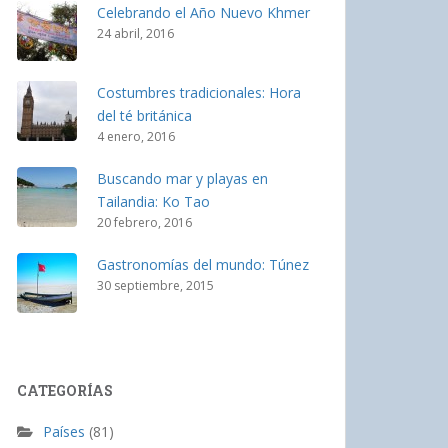
Celebrando el Año Nuevo Khmer
24 abril, 2016
Costumbres tradicionales: Hora
del té británica
4 enero, 2016
Buscando mar y playas en
Tailandia: Ko Tao
20 febrero, 2016
Gastronomías del mundo: Túnez
30 septiembre, 2015
CATEGORÍAS
Países
(81)