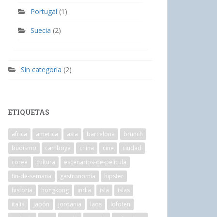
Portugal
(1)
Suecia
(2)
Sin categoría
(2)
ETIQUETAS
africa
america
asia
barcelona
brunch
budismo
camboya
china
cine
ciudad
corea
cultura
escenarios-de-película
fin-de-semana
gastronomía
hipster
historia
hongkong
india
isla
islas
italia
japón
jordania
laos
lofoten