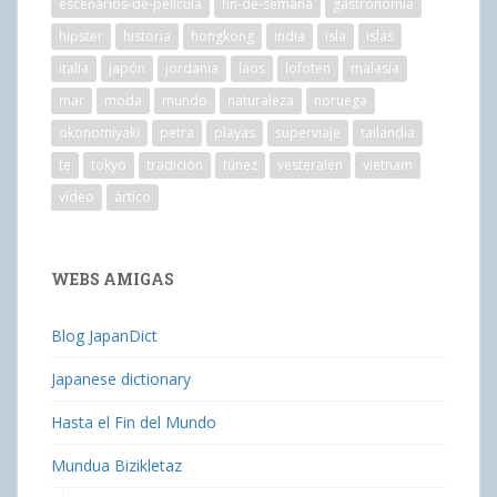
escenarios-de-película
fin-de-semana
gastronomía
hipster
historia
hongkong
india
isla
islas
italia
japón
jordania
laos
lofoten
malasia
mar
moda
mundo
naturaleza
noruega
okonomiyaki
petra
playas
superviaje
tailandia
te
tokyo
tradición
túnez
vesteralen
vietnam
vídeo
ártico
WEBS AMIGAS
Blog JapanDict
Japanese dictionary
Hasta el Fin del Mundo
Mundua Bizikletaz