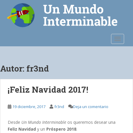
S
k
i
p
t
o
TOGGLE
m
a
i
n
Autor:
fr3nd
c
o
n
¡Feliz Navidad 2017!
t
e
n
19 diciembre, 2017
fr3nd
Deja un comentario
t
Desde
Un Mundo Interminable
os queremos desear una
Feliz Navidad
y un
Próspero 2018
.