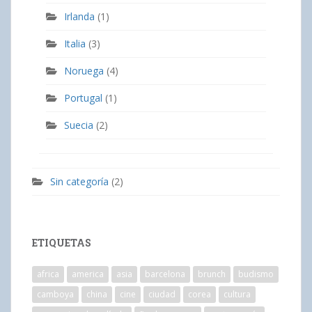
Irlanda
(1)
Italia
(3)
Noruega
(4)
Portugal
(1)
Suecia
(2)
Sin categoría
(2)
ETIQUETAS
africa
america
asia
barcelona
brunch
budismo
camboya
china
cine
ciudad
corea
cultura