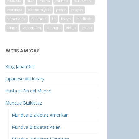
malasia
mar
moda
mundo
naturaleza
noruega
okonomiyaki
petra
playas
superviaje
tailandia
te
tokyo
tradición
túnez
vesteralen
vietnam
vídeo
ártico
WEBS AMIGAS
Blog JapanDict
Japanese dictionary
Hasta el Fin del Mundo
Mundua Bizikletaz
Mundua Bizikletaz Amerikan
Mundua Bizikletaz Asian