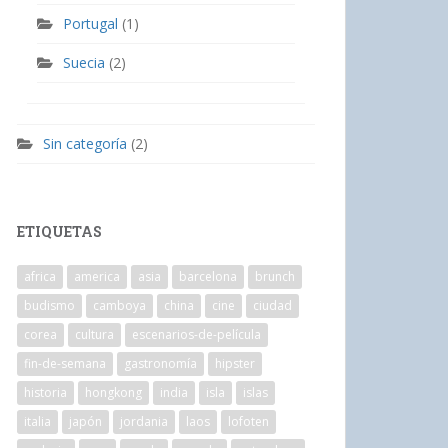
Portugal
(1)
Suecia
(2)
Sin categoría
(2)
ETIQUETAS
africa
america
asia
barcelona
brunch
budismo
camboya
china
cine
ciudad
corea
cultura
escenarios-de-película
fin-de-semana
gastronomía
hipster
historia
hongkong
india
isla
islas
italia
japón
jordania
laos
lofoten