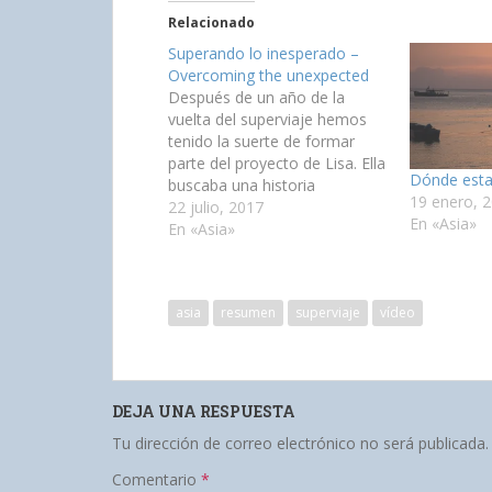
Relacionado
Superando lo inesperado –
Overcoming the unexpected
Después de un año de la
vuelta del superviaje hemos
tenido la suerte de formar
parte del proyecto de Lisa. Ella
Dónde est
buscaba una historia
19 enero, 
inspiradora de viajes para
22 julio, 2017
En «Asia»
realizar un documental y
En «Asia»
nosotros por casualidad, nos
cruzamos en su camino.
Acaba de presentar a un
asia
resumen
superviaje
vídeo
concurso un mini-documental
en el…
DEJA UNA RESPUESTA
Tu dirección de correo electrónico no será publicada.
Comentario
*