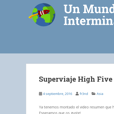
S
k
i
p
t
o
m
a
i
n
c
o
n
Superviaje High Five
t
e
n
4 septiembre, 2016
fr3nd
Asia
t
Ya tenemos montado el video resumen que he
Esperamos que os guste!