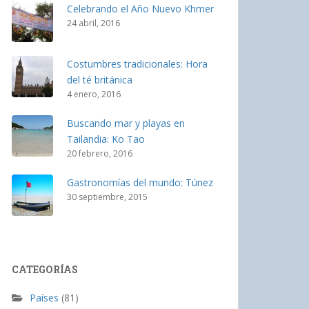
Celebrando el Año Nuevo Khmer
24 abril, 2016
Costumbres tradicionales: Hora
del té británica
4 enero, 2016
Buscando mar y playas en
Tailandia: Ko Tao
20 febrero, 2016
Gastronomías del mundo: Túnez
30 septiembre, 2015
CATEGORÍAS
Países
(81)