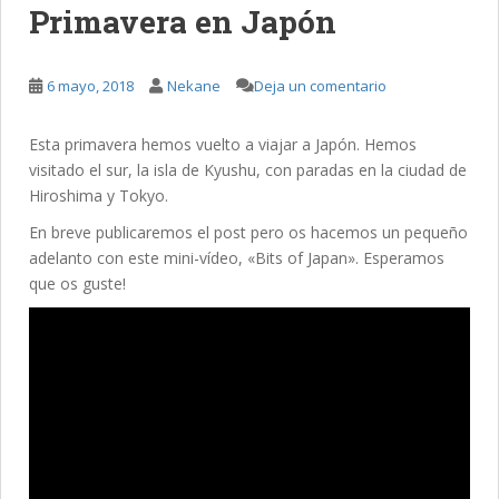
Primavera en Japón
6 mayo, 2018
Nekane
Deja un comentario
Esta primavera hemos vuelto a viajar a Japón. Hemos
visitado el sur, la isla de Kyushu, con paradas en la ciudad de
Hiroshima y Tokyo.
En breve publicaremos el post pero os hacemos un pequeño
adelanto con este mini-vídeo, «Bits of Japan». Esperamos
que os guste!