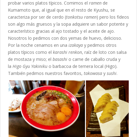
probar varios platos típicos. Comimos el
ramen
de
Kumamoto que, al igual que en el resto de Kyushu, se
caracteriza por ser de cerdo (
tonkotsu ramen
) pero los fideos
son algo más gruesos y la sopa adquiere un sabor potente y
característico gracias al ajo tostado y el aceite de ajo.
Nosotros lo pedimos con dos yemas de huevo, delicioso.
Por la noche cenamos en una
izakaya
y pedimos otros
platos típicos como el
karashi renkon
, raíz de loto con salsa
de mostaza y miso; el
basashi
o carne de caballo cruda y
la
Higo Gyu Yakiniku
o barbacoa de ternera local (Higo).
También pedimos nuestros favoritos,
takowasa
y
sushi
.