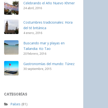
Celebrando el Año Nuevo Khmer
24 abril, 2016
Costumbres tradicionales: Hora
del té británica
4 enero, 2016
Buscando mar y playas en
Tailandia: Ko Tao
20 febrero, 2016
Gastronomías del mundo: Túnez
30 septiembre, 2015
CATEGORÍAS
Países
(81)