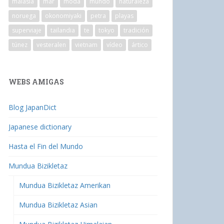
malasia
mar
moda
mundo
naturaleza
noruega
okonomiyaki
petra
playas
superviaje
tailandia
te
tokyo
tradición
túnez
vesteralen
vietnam
vídeo
ártico
WEBS AMIGAS
Blog JapanDict
Japanese dictionary
Hasta el Fin del Mundo
Mundua Bizikletaz
Mundua Bizikletaz Amerikan
Mundua Bizikletaz Asian