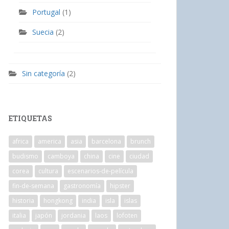
Portugal
(1)
Suecia
(2)
Sin categoría
(2)
ETIQUETAS
africa
america
asia
barcelona
brunch
budismo
camboya
china
cine
ciudad
corea
cultura
escenarios-de-película
fin-de-semana
gastronomía
hipster
historia
hongkong
india
isla
islas
italia
japón
jordania
laos
lofoten