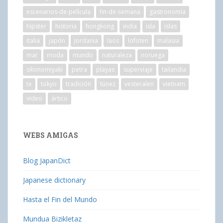
escenarios-de-película
fin-de-semana
gastronomía
hipster
historia
hongkong
india
isla
islas
italia
japón
jordania
laos
lofoten
malasia
mar
moda
mundo
naturaleza
noruega
okonomiyaki
petra
playas
superviaje
tailandia
te
tokyo
tradición
túnez
vesteralen
vietnam
vídeo
ártico
WEBS AMIGAS
Blog JapanDict
Japanese dictionary
Hasta el Fin del Mundo
Mundua Bizikletaz