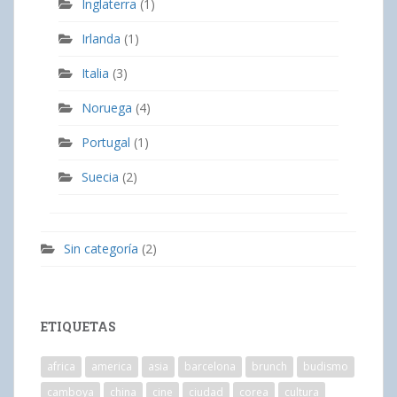
Inglaterra
(1)
Irlanda
(1)
Italia
(3)
Noruega
(4)
Portugal
(1)
Suecia
(2)
Sin categoría
(2)
ETIQUETAS
africa
america
asia
barcelona
brunch
budismo
camboya
china
cine
ciudad
corea
cultura