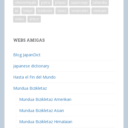
okonomiyaki
petra
playas
superviaje
tailandia
te
tokyo
tradición
túnez
vesteralen
vietnam
vídeo
ártico
WEBS AMIGAS
Blog JapanDict
Japanese dictionary
Hasta el Fin del Mundo
Mundua Bizikletaz
Mundua Bizikletaz Amerikan
Mundua Bizikletaz Asian
Mundua Bizikletaz Himalaian