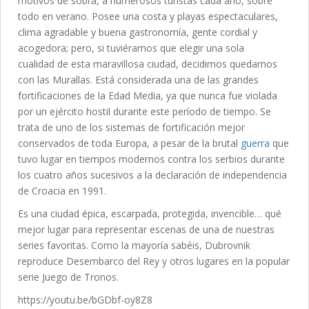
motivos de sobra, a numerosos turistas cada año, sobre
todo en verano. Posee una costa y playas espectaculares,
clima agradable y buena gastronomía, gente cordial y
acogedora; pero, si tuviéramos que elegir una sola
cualidad de esta maravillosa ciudad, decidimos quedarnos
con las Murallas. Está considerada una de las grandes
fortificaciones de la Edad Media, ya que nunca fue violada
por un ejército hostil durante este período de tiempo. Se
trata de uno de los sistemas de fortificación mejor
conservados de toda Europa, a pesar de la brutal
guerra
que
tuvo lugar en tiempos modernos contra los serbios durante
los cuatro años sucesivos a la declaración de independencia
de Croacia en 1991.
Es una ciudad épica, escarpada, protegida, invencible… qué
mejor lugar para representar escenas de una de nuestras
series favoritas. Como la mayoría sabéis, Dubrovnik
reproduce Desembarco del Rey y otros lugares en la popular
serie Juego de Tronos.
https://youtu.be/bGDbf-oy8Z8