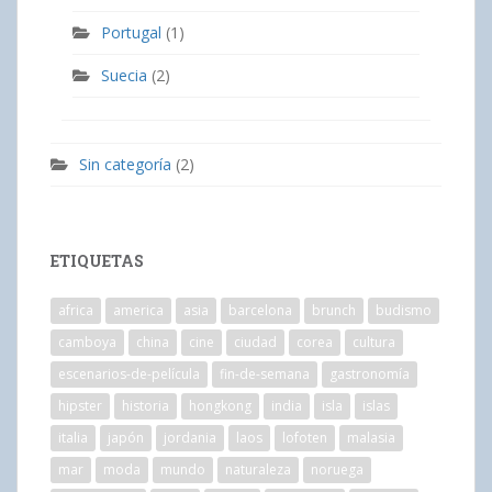
Portugal
(1)
Suecia
(2)
Sin categoría
(2)
ETIQUETAS
africa
america
asia
barcelona
brunch
budismo
camboya
china
cine
ciudad
corea
cultura
escenarios-de-película
fin-de-semana
gastronomía
hipster
historia
hongkong
india
isla
islas
italia
japón
jordania
laos
lofoten
malasia
mar
moda
mundo
naturaleza
noruega