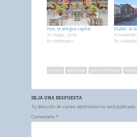
Hue, la antigua capital
Dublín: la 
31 mayo, 2016
9 noviembr
En «Vietnam»
En «Irlanda
croacia
dubrovnik
game-of-thrones
murall
DEJA UNA RESPUESTA
Tu dirección de correo electrónico no será publicada.
Comentario
*