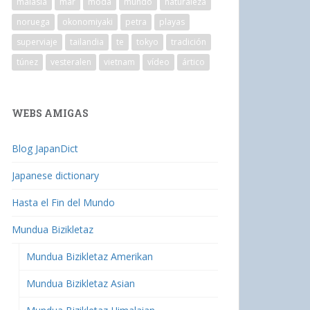
malasia
mar
moda
mundo
naturaleza
noruega
okonomiyaki
petra
playas
superviaje
tailandia
te
tokyo
tradición
túnez
vesteralen
vietnam
vídeo
ártico
WEBS AMIGAS
Blog JapanDict
Japanese dictionary
Hasta el Fin del Mundo
Mundua Bizikletaz
Mundua Bizikletaz Amerikan
Mundua Bizikletaz Asian