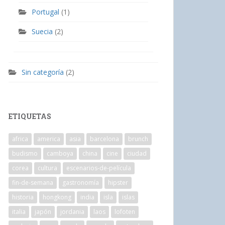
Portugal
(1)
Suecia
(2)
Sin categoría
(2)
ETIQUETAS
africa
america
asia
barcelona
brunch
budismo
camboya
china
cine
ciudad
corea
cultura
escenarios-de-película
fin-de-semana
gastronomía
hipster
historia
hongkong
india
isla
islas
italia
japón
jordania
laos
lofoten