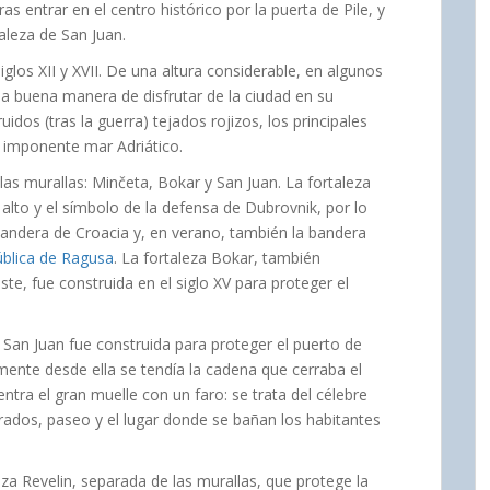
ras entrar en el centro histórico por la puerta de Pile, y
aleza de San Juan.
glos XII y XVII. De una altura considerable, en algunos
na buena manera de disfrutar de la ciudad en su
uidos (tras la guerra) tejados rojizos, los principales
l imponente mar Adriático.
las murallas: Minčeta, Bokar y San Juan. La fortaleza
 alto y el símbolo de la defensa de Dubrovnik, por lo
ndera de Croacia y, en verano, también la bandera
blica de Ragusa
. La fortaleza Bokar, también
e, fue construida en el siglo XV para proteger el
e San Juan fue construida para proteger el puerto de
mente desde ella se tendía la cadena que cerraba el
ntra el gran muelle con un faro: se trata del célebre
ados, paseo y el lugar donde se bañan los habitantes
za Revelin, separada de las murallas, que protege la