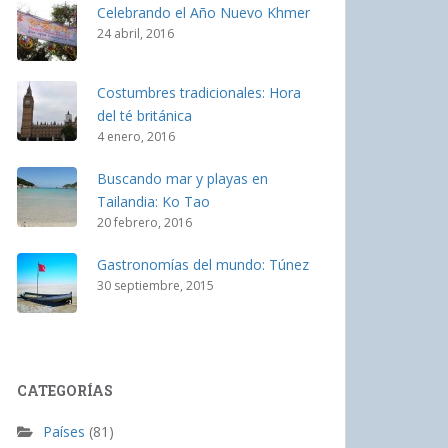
Celebrando el Año Nuevo Khmer
24 abril, 2016
Costumbres tradicionales: Hora
del té británica
4 enero, 2016
Buscando mar y playas en
Tailandia: Ko Tao
20 febrero, 2016
Gastronomías del mundo: Túnez
30 septiembre, 2015
CATEGORÍAS
Países
(81)