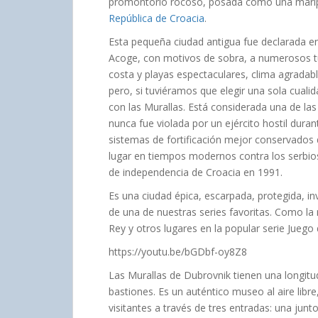
promontorio rocoso, posada como una maripos
República de Croacia
.
Esta pequeña ciudad antigua fue declarada e
Acoge, con motivos de sobra, a numerosos t
costa y playas espectaculares, clima agradab
pero, si tuviéramos que elegir una sola cual
con las Murallas. Está considerada una de las
nunca fue violada por un ejército hostil dura
sistemas de fortificación mejor conservados 
lugar en tiempos modernos contra los serbios
de independencia de Croacia en 1991.
Es una ciudad épica, escarpada, protegida, i
de una de nuestras series favoritas. Como l
Rey y otros lugares en la popular serie Juego
https://youtu.be/bGDbf-oy8Z8
Las Murallas de Dubrovnik tienen una longitud
bastiones. Es un auténtico museo al aire libre
visitantes a través de tres entradas: una junt