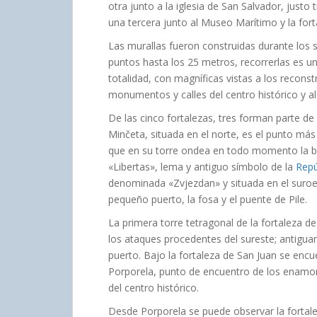
otra junto a la iglesia de San Salvador, justo t
una tercera junto al Museo Marítimo y la fort
Las murallas fueron construidas durante los si
puntos hasta los 25 metros, recorrerlas es u
totalidad, con magníficas vistas a los reconstr
monumentos y calles del centro histórico y a
De las cinco fortalezas, tres forman parte de 
Minčeta, situada en el norte, es el punto más
que en su torre ondea en todo momento la ba
«Libertas», lema y antiguo símbolo de la
Repú
denominada «Zvjezdan» y situada en el suroest
pequeño puerto, la fosa y el puente de Pile.
La primera torre tetragonal de la fortaleza d
los ataques procedentes del sureste; antigua
puerto. Bajo la fortaleza de San Juan se encue
Porporela, punto de encuentro de los enamor
del centro histórico.
Desde Porporela se puede observar la fortale