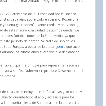
a sobre el mar Adriático. Hoy en día, pertenece a la
n 1979 Patrimonio de la Humanidad por la Unesco.
uristas cada año, sobre todo en verano. Posee una
le y buena gastronomía, gente cordial y acogedora;
idad de esta maravillosa ciudad, decidimos quedarnos
 grandes fortificaciones de la Edad Media, ya que
nte este período de tiempo. Se trata de uno de los
de toda Europa, a pesar de la brutal
guerra
que tuvo
 durante los cuatro años sucesivos a la declaración
nvencible… qué mejor lugar para representar escenas
a mayoría sabéis, Dubrovnik reproduce Desembarco del
 de Tronos.
 de casi 2km e incluyen cinco fortalezas y 16 torres y
, abierto durante todo el año y accesible para los
o a la pequeña iglesia de San Lucas, en la parte este;