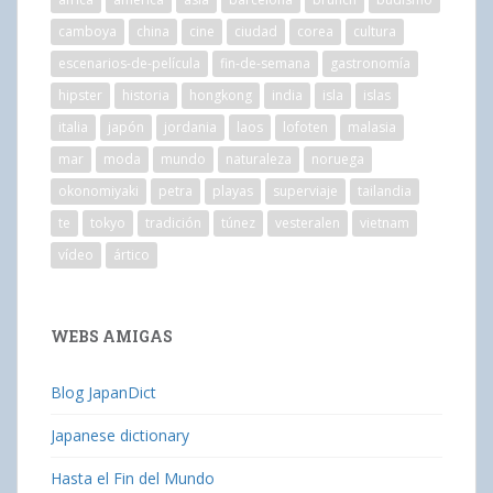
camboya
china
cine
ciudad
corea
cultura
escenarios-de-película
fin-de-semana
gastronomía
hipster
historia
hongkong
india
isla
islas
italia
japón
jordania
laos
lofoten
malasia
mar
moda
mundo
naturaleza
noruega
okonomiyaki
petra
playas
superviaje
tailandia
te
tokyo
tradición
túnez
vesteralen
vietnam
vídeo
ártico
WEBS AMIGAS
Blog JapanDict
Japanese dictionary
Hasta el Fin del Mundo