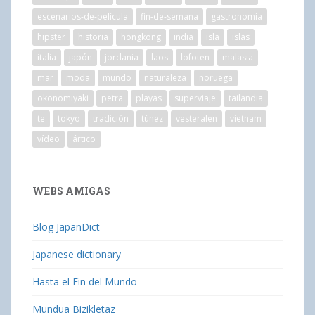
escenarios-de-película
fin-de-semana
gastronomía
hipster
historia
hongkong
india
isla
islas
italia
japón
jordania
laos
lofoten
malasia
mar
moda
mundo
naturaleza
noruega
okonomiyaki
petra
playas
superviaje
tailandia
te
tokyo
tradición
túnez
vesteralen
vietnam
vídeo
ártico
WEBS AMIGAS
Blog JapanDict
Japanese dictionary
Hasta el Fin del Mundo
Mundua Bizikletaz