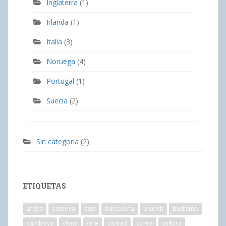
Inglaterra
(1)
Irlanda
(1)
Italia
(3)
Noruega
(4)
Portugal
(1)
Suecia
(2)
Sin categoría
(2)
ETIQUETAS
africa
america
asia
barcelona
brunch
budismo
camboya
china
cine
ciudad
corea
cultura