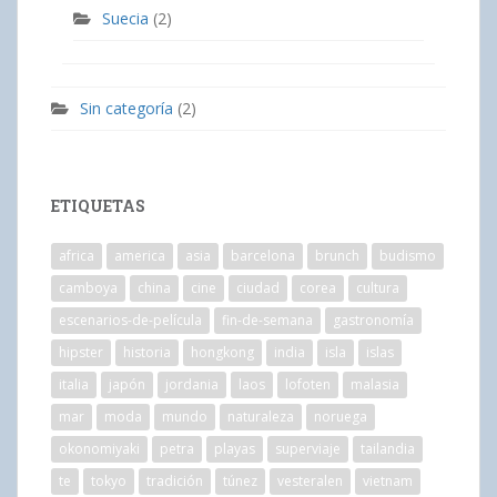
Suecia
(2)
Sin categoría
(2)
ETIQUETAS
africa
america
asia
barcelona
brunch
budismo
camboya
china
cine
ciudad
corea
cultura
escenarios-de-película
fin-de-semana
gastronomía
hipster
historia
hongkong
india
isla
islas
italia
japón
jordania
laos
lofoten
malasia
mar
moda
mundo
naturaleza
noruega
okonomiyaki
petra
playas
superviaje
tailandia
te
tokyo
tradición
túnez
vesteralen
vietnam