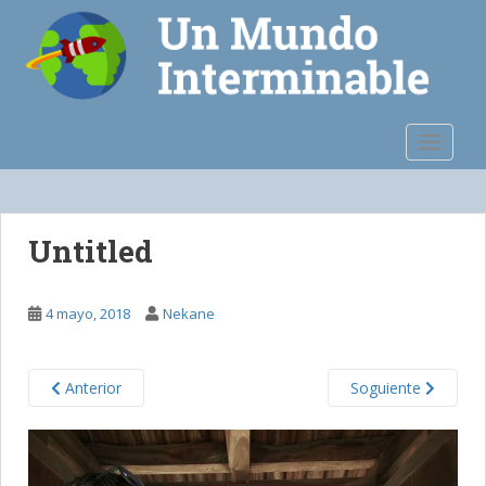
S
k
i
p
t
o
TOGGLE
m
a
i
n
Untitled
c
o
n
4 mayo, 2018
Nekane
t
e
n
Anterior
Soguiente
t