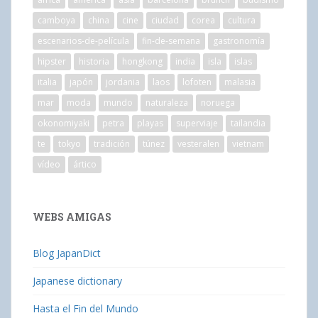
camboya
china
cine
ciudad
corea
cultura
escenarios-de-película
fin-de-semana
gastronomía
hipster
historia
hongkong
india
isla
islas
italia
japón
jordania
laos
lofoten
malasia
mar
moda
mundo
naturaleza
noruega
okonomiyaki
petra
playas
superviaje
tailandia
te
tokyo
tradición
túnez
vesteralen
vietnam
vídeo
ártico
WEBS AMIGAS
Blog JapanDict
Japanese dictionary
Hasta el Fin del Mundo