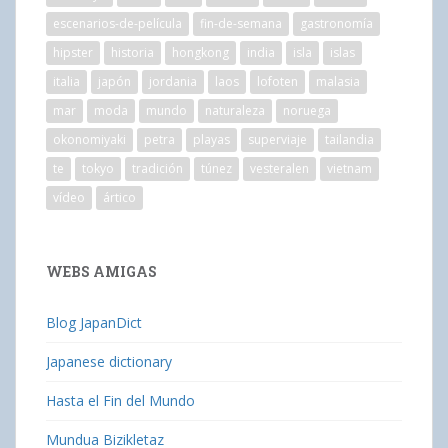
escenarios-de-película
fin-de-semana
gastronomía
hipster
historia
hongkong
india
isla
islas
italia
japón
jordania
laos
lofoten
malasia
mar
moda
mundo
naturaleza
noruega
okonomiyaki
petra
playas
superviaje
tailandia
te
tokyo
tradición
túnez
vesteralen
vietnam
vídeo
ártico
WEBS AMIGAS
Blog JapanDict
Japanese dictionary
Hasta el Fin del Mundo
Mundua Bizikletaz