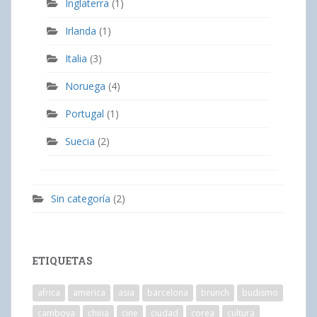
Inglaterra
(1)
Irlanda
(1)
Italia
(3)
Noruega
(4)
Portugal
(1)
Suecia
(2)
Sin categoría
(2)
ETIQUETAS
africa
america
asia
barcelona
brunch
budismo
camboya
china
cine
ciudad
corea
cultura