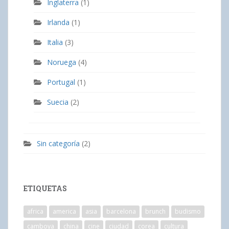
Inglaterra
(1)
Irlanda
(1)
Italia
(3)
Noruega
(4)
Portugal
(1)
Suecia
(2)
Sin categoría
(2)
ETIQUETAS
africa
america
asia
barcelona
brunch
budismo
camboya
china
cine
ciudad
corea
cultura