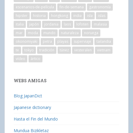
escenarios-de-película
fin-de-semana
gastronomía
hipster
historia
hongkong
india
isla
islas
italia
japón
jordania
laos
lofoten
malasia
mar
moda
mundo
naturaleza
noruega
okonomiyaki
petra
playas
superviaje
tailandia
te
tokyo
tradición
túnez
vesteralen
vietnam
vídeo
ártico
WEBS AMIGAS
Blog JapanDict
Japanese dictionary
Hasta el Fin del Mundo
Mundua Bizikletaz