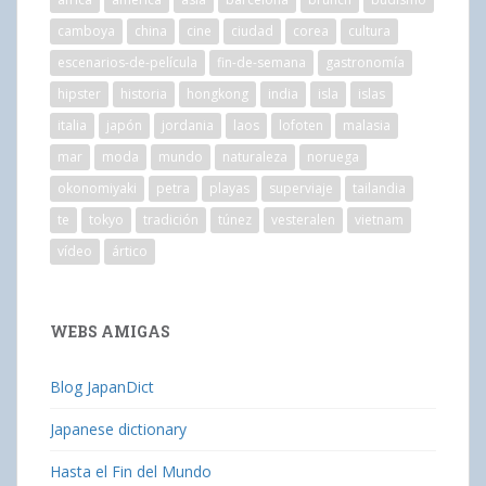
camboya
china
cine
ciudad
corea
cultura
escenarios-de-película
fin-de-semana
gastronomía
hipster
historia
hongkong
india
isla
islas
italia
japón
jordania
laos
lofoten
malasia
mar
moda
mundo
naturaleza
noruega
okonomiyaki
petra
playas
superviaje
tailandia
te
tokyo
tradición
túnez
vesteralen
vietnam
vídeo
ártico
WEBS AMIGAS
Blog JapanDict
Japanese dictionary
Hasta el Fin del Mundo