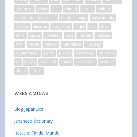
camboya
china
cine
ciudad
corea
cultura
escenarios-de-película
fin-de-semana
gastronomía
hipster
historia
hongkong
india
isla
islas
italia
japón
jordania
laos
lofoten
malasia
mar
moda
mundo
naturaleza
noruega
okonomiyaki
petra
playas
superviaje
tailandia
te
tokyo
tradición
túnez
vesteralen
vietnam
vídeo
ártico
WEBS AMIGAS
Blog JapanDict
Japanese dictionary
Hasta el Fin del Mundo