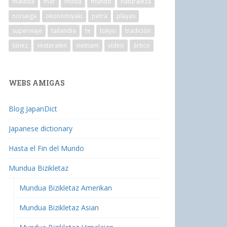
malasia
mar
moda
mundo
naturaleza
noruega
okonomiyaki
petra
playas
superviaje
tailandia
te
tokyo
tradición
túnez
vesteralen
vietnam
vídeo
ártico
WEBS AMIGAS
Blog JapanDict
Japanese dictionary
Hasta el Fin del Mundo
Mundua Bizikletaz
Mundua Bizikletaz Amerikan
Mundua Bizikletaz Asian