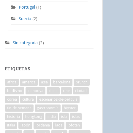
Portugal
(1)
Suecia
(2)
Sin categoría
(2)
ETIQUETAS
africa
america
asia
barcelona
brunch
budismo
camboya
china
cine
ciudad
corea
cultura
escenarios-de-película
fin-de-semana
gastronomía
hipster
historia
hongkong
india
isla
islas
italia
japón
jordania
laos
lofoten