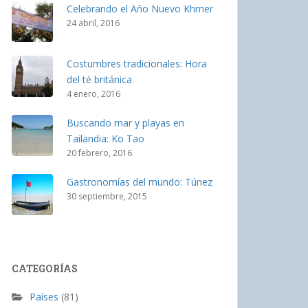
Celebrando el Año Nuevo Khmer
24 abril, 2016
Costumbres tradicionales: Hora
del té británica
4 enero, 2016
Buscando mar y playas en
Tailandia: Ko Tao
20 febrero, 2016
Gastronomías del mundo: Túnez
30 septiembre, 2015
CATEGORÍAS
Países
(81)