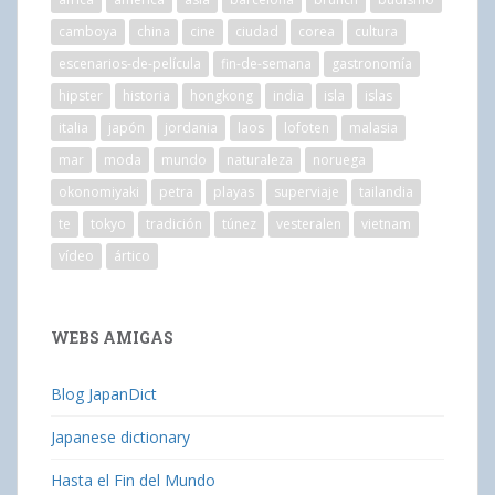
camboya
china
cine
ciudad
corea
cultura
escenarios-de-película
fin-de-semana
gastronomía
hipster
historia
hongkong
india
isla
islas
italia
japón
jordania
laos
lofoten
malasia
mar
moda
mundo
naturaleza
noruega
okonomiyaki
petra
playas
superviaje
tailandia
te
tokyo
tradición
túnez
vesteralen
vietnam
vídeo
ártico
WEBS AMIGAS
Blog JapanDict
Japanese dictionary
Hasta el Fin del Mundo