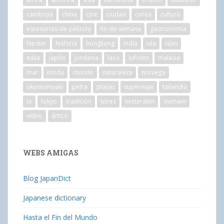
camboya
china
cine
ciudad
corea
cultura
escenarios-de-película
fin-de-semana
gastronomía
hipster
historia
hongkong
india
isla
islas
italia
japón
jordania
laos
lofoten
malasia
mar
moda
mundo
naturaleza
noruega
okonomiyaki
petra
playas
superviaje
tailandia
te
tokyo
tradición
túnez
vesteralen
vietnam
vídeo
ártico
WEBS AMIGAS
Blog JapanDict
Japanese dictionary
Hasta el Fin del Mundo