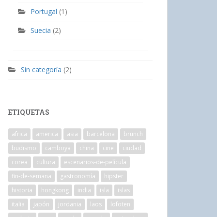
Portugal
(1)
Suecia
(2)
Sin categoría
(2)
ETIQUETAS
africa
america
asia
barcelona
brunch
budismo
camboya
china
cine
ciudad
corea
cultura
escenarios-de-película
fin-de-semana
gastronomía
hipster
historia
hongkong
india
isla
islas
italia
japón
jordania
laos
lofoten