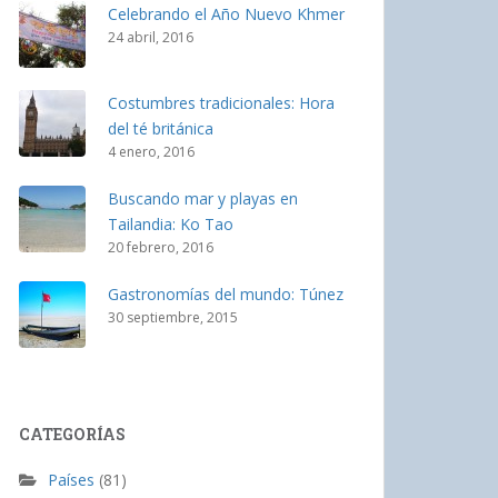
Celebrando el Año Nuevo Khmer
24 abril, 2016
Costumbres tradicionales: Hora
del té británica
4 enero, 2016
Buscando mar y playas en
Tailandia: Ko Tao
20 febrero, 2016
Gastronomías del mundo: Túnez
30 septiembre, 2015
CATEGORÍAS
Países
(81)