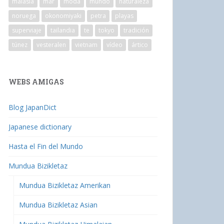
malasia
mar
moda
mundo
naturaleza
noruega
okonomiyaki
petra
playas
superviaje
tailandia
te
tokyo
tradición
túnez
vesteralen
vietnam
vídeo
ártico
WEBS AMIGAS
Blog JapanDict
Japanese dictionary
Hasta el Fin del Mundo
Mundua Bizikletaz
Mundua Bizikletaz Amerikan
Mundua Bizikletaz Asian