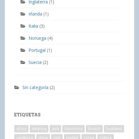
Inglaterra
(1)
Irlanda
(1)
Italia
(3)
Noruega
(4)
Portugal
(1)
Suecia
(2)
Sin categoría
(2)
ETIQUETAS
africa
america
asia
barcelona
brunch
budismo
camboya
china
cine
ciudad
corea
cultura