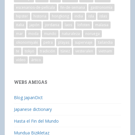
escenarios-de-película
fin-de-semana
gastronomía
hipster
historia
hongkong
india
isla
islas
italia
japón
jordania
laos
lofoten
malasia
mar
moda
mundo
naturaleza
noruega
okonomiyaki
petra
playas
superviaje
tailandia
te
tokyo
tradición
túnez
vesteralen
vietnam
vídeo
ártico
WEBS AMIGAS
Blog JapanDict
Japanese dictionary
Hasta el Fin del Mundo
Mundua Bizikletaz