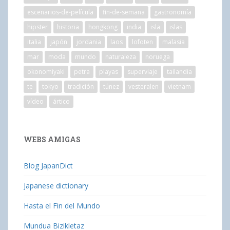
escenarios-de-película
fin-de-semana
gastronomía
hipster
historia
hongkong
india
isla
islas
italia
japón
jordania
laos
lofoten
malasia
mar
moda
mundo
naturaleza
noruega
okonomiyaki
petra
playas
superviaje
tailandia
te
tokyo
tradición
túnez
vesteralen
vietnam
vídeo
ártico
WEBS AMIGAS
Blog JapanDict
Japanese dictionary
Hasta el Fin del Mundo
Mundua Bizikletaz