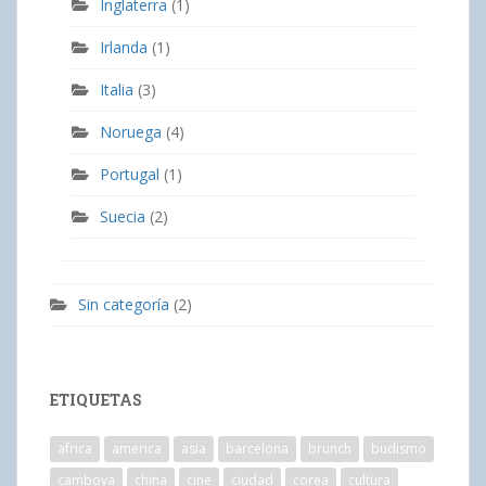
Inglaterra
(1)
Irlanda
(1)
Italia
(3)
Noruega
(4)
Portugal
(1)
Suecia
(2)
Sin categoría
(2)
ETIQUETAS
africa
america
asia
barcelona
brunch
budismo
camboya
china
cine
ciudad
corea
cultura