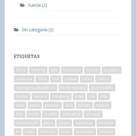
Suecia
(2)
Sin categoría
(2)
ETIQUETAS
africa
america
asia
barcelona
brunch
budismo
camboya
china
cine
ciudad
corea
cultura
escenarios-de-película
fin-de-semana
gastronomía
hipster
historia
hongkong
india
isla
islas
italia
japón
jordania
laos
lofoten
malasia
mar
moda
mundo
naturaleza
noruega
okonomiyaki
petra
playas
superviaje
tailandia
te
tokyo
tradición
túnez
vesteralen
vietnam