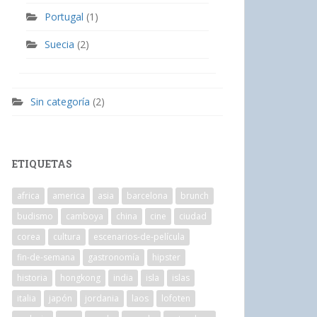
Portugal
(1)
Suecia
(2)
Sin categoría
(2)
ETIQUETAS
africa
america
asia
barcelona
brunch
budismo
camboya
china
cine
ciudad
corea
cultura
escenarios-de-película
fin-de-semana
gastronomía
hipster
historia
hongkong
india
isla
islas
italia
japón
jordania
laos
lofoten