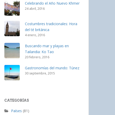
Celebrando el Año Nuevo Khmer
24 abril, 2016
Costumbres tradicionales: Hora
del té británica
4 enero, 2016
Buscando mar y playas en
Tailandia: Ko Tao
20 febrero, 2016
Gastronomías del mundo: Túnez
30 septiembre, 2015
CATEGORÍAS
Países
(81)