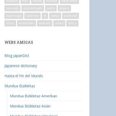
malasia
mar
moda
mundo
naturaleza
noruega
okonomiyaki
petra
playas
superviaje
tailandia
te
tokyo
tradición
túnez
vesteralen
vietnam
vídeo
ártico
WEBS AMIGAS
Blog JapanDict
Japanese dictionary
Hasta el Fin del Mundo
Mundua Bizikletaz
Mundua Bizikletaz Amerikan
Mundua Bizikletaz Asian