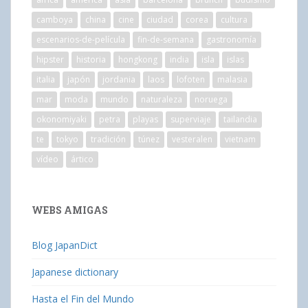
camboya
china
cine
ciudad
corea
cultura
escenarios-de-película
fin-de-semana
gastronomía
hipster
historia
hongkong
india
isla
islas
italia
japón
jordania
laos
lofoten
malasia
mar
moda
mundo
naturaleza
noruega
okonomiyaki
petra
playas
superviaje
tailandia
te
tokyo
tradición
túnez
vesteralen
vietnam
vídeo
ártico
WEBS AMIGAS
Blog JapanDict
Japanese dictionary
Hasta el Fin del Mundo