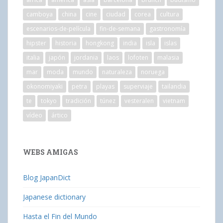
camboya
china
cine
ciudad
corea
cultura
escenarios-de-película
fin-de-semana
gastronomía
hipster
historia
hongkong
india
isla
islas
italia
japón
jordania
laos
lofoten
malasia
mar
moda
mundo
naturaleza
noruega
okonomiyaki
petra
playas
superviaje
tailandia
te
tokyo
tradición
túnez
vesteralen
vietnam
vídeo
ártico
WEBS AMIGAS
Blog JapanDict
Japanese dictionary
Hasta el Fin del Mundo