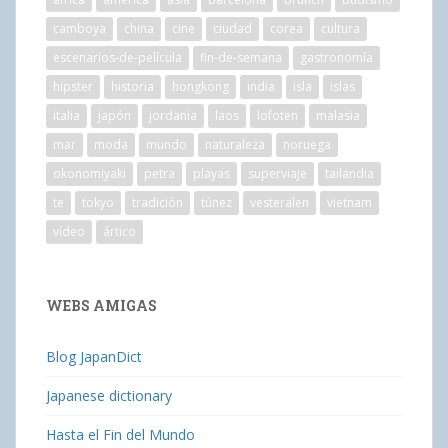
camboya
china
cine
ciudad
corea
cultura
escenarios-de-película
fin-de-semana
gastronomía
hipster
historia
hongkong
india
isla
islas
italia
japón
jordania
laos
lofoten
malasia
mar
moda
mundo
naturaleza
noruega
okonomiyaki
petra
playas
superviaje
tailandia
te
tokyo
tradición
túnez
vesteralen
vietnam
vídeo
ártico
WEBS AMIGAS
Blog JapanDict
Japanese dictionary
Hasta el Fin del Mundo