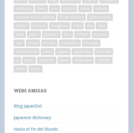
camboya
china
cine
ciudad
corea
cultura
escenarios-de-película
fin-de-semana
gastronomía
hipster
historia
hongkong
india
isla
islas
italia
japón
jordania
laos
lofoten
malasia
mar
moda
mundo
naturaleza
noruega
okonomiyaki
petra
playas
superviaje
tailandia
te
tokyo
tradición
túnez
vesteralen
vietnam
vídeo
ártico
WEBS AMIGAS
Blog JapanDict
Japanese dictionary
Hasta el Fin del Mundo