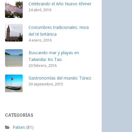
Celebrando el Año Nuevo Khmer
24 abril, 2016
Costumbres tradicionales: Hora
del té británica
4 enero, 2016
Buscando mar y playas en
Tailandia: Ko Tao
20 febrero, 2016
Gastronomías del mundo: Túnez
30 septiembre, 2015
CATEGORÍAS
Países
(81)