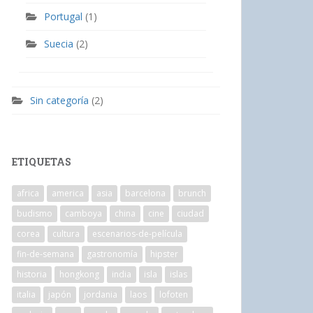
Portugal
(1)
Suecia
(2)
Sin categoría
(2)
ETIQUETAS
africa
america
asia
barcelona
brunch
budismo
camboya
china
cine
ciudad
corea
cultura
escenarios-de-película
fin-de-semana
gastronomía
hipster
historia
hongkong
india
isla
islas
italia
japón
jordania
laos
lofoten