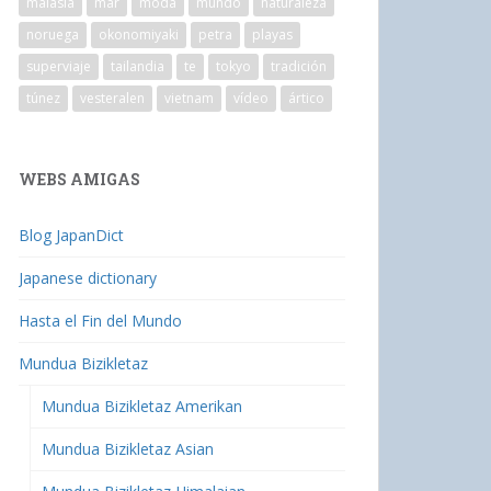
malasia
mar
moda
mundo
naturaleza
noruega
okonomiyaki
petra
playas
superviaje
tailandia
te
tokyo
tradición
túnez
vesteralen
vietnam
vídeo
ártico
WEBS AMIGAS
Blog JapanDict
Japanese dictionary
Hasta el Fin del Mundo
Mundua Bizikletaz
Mundua Bizikletaz Amerikan
Mundua Bizikletaz Asian