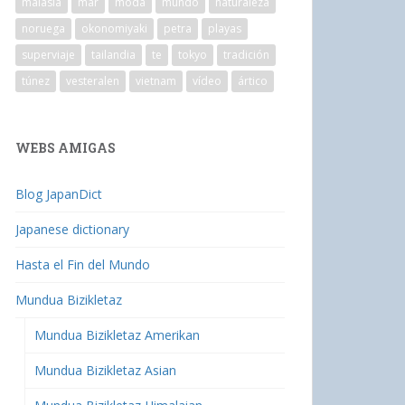
malasia
mar
moda
mundo
naturaleza
noruega
okonomiyaki
petra
playas
superviaje
tailandia
te
tokyo
tradición
túnez
vesteralen
vietnam
vídeo
ártico
WEBS AMIGAS
Blog JapanDict
Japanese dictionary
Hasta el Fin del Mundo
Mundua Bizikletaz
Mundua Bizikletaz Amerikan
Mundua Bizikletaz Asian