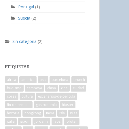
Portugal
(1)
Suecia
(2)
Sin categoría
(2)
ETIQUETAS
africa
america
asia
barcelona
brunch
budismo
camboya
china
cine
ciudad
corea
cultura
escenarios-de-película
fin-de-semana
gastronomía
hipster
historia
hongkong
india
isla
islas
italia
japón
jordania
laos
lofoten