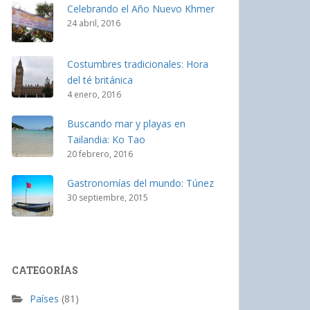
Celebrando el Año Nuevo Khmer
24 abril, 2016
Costumbres tradicionales: Hora
del té británica
4 enero, 2016
Buscando mar y playas en
Tailandia: Ko Tao
20 febrero, 2016
Gastronomías del mundo: Túnez
30 septiembre, 2015
CATEGORÍAS
Países
(81)