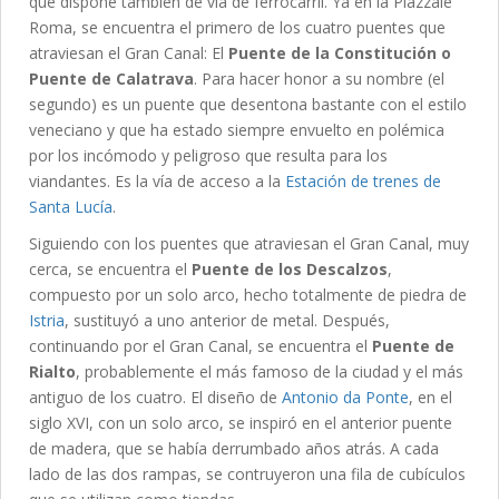
que dispone también de vía de ferrocarril. Ya en la Piazzale
Roma, se encuentra el primero de los cuatro puentes que
atraviesan el Gran Canal: El
Puente de la Constitución o
Puente de Calatrava
. Para hacer honor a su nombre (el
segundo) es un puente que desentona bastante con el estilo
veneciano y que ha estado siempre envuelto en polémica
por los incómodo y peligroso que resulta para los
viandantes. Es la vía de acceso a la
Estación de trenes de
Santa Lucía
.
Siguiendo con los puentes que atraviesan el Gran Canal, muy
cerca, se encuentra el
Puente de los Descalzos
,
compuesto por un solo arco, hecho totalmente de piedra de
Istria
, sustituyó a uno anterior de metal. Después,
continuando por el Gran Canal, se encuentra el
Puente de
Rialto
, probablemente el más famoso de la ciudad y el más
antiguo de los cuatro. El diseño de
Antonio da Ponte
, en el
siglo XVI, con un solo arco, se inspiró en el anterior puente
de madera, que se había derrumbado años atrás. A cada
lado de las dos rampas, se contruyeron una fila de cubículos