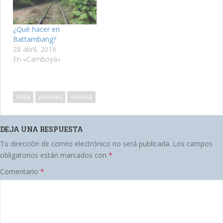
¿Qué hacer en
Battambang?
28 abril, 2016
En «Camboya»
italia
puentes
venecia
DEJA UNA RESPUESTA
Tu dirección de correo electrónico no será publicada.
Los campos
obligatorios están marcados con
*
Comentario
*