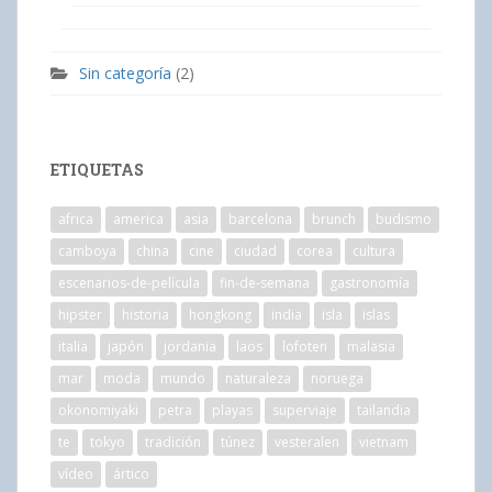
Sin categoría
(2)
ETIQUETAS
africa
america
asia
barcelona
brunch
budismo
camboya
china
cine
ciudad
corea
cultura
escenarios-de-película
fin-de-semana
gastronomía
hipster
historia
hongkong
india
isla
islas
italia
japón
jordania
laos
lofoten
malasia
mar
moda
mundo
naturaleza
noruega
okonomiyaki
petra
playas
superviaje
tailandia
te
tokyo
tradición
túnez
vesteralen
vietnam
vídeo
ártico