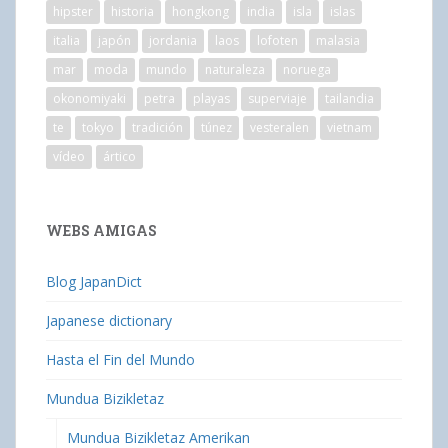
hipster
historia
hongkong
india
isla
islas
italia
japón
jordania
laos
lofoten
malasia
mar
moda
mundo
naturaleza
noruega
okonomiyaki
petra
playas
superviaje
tailandia
te
tokyo
tradición
túnez
vesteralen
vietnam
vídeo
ártico
WEBS AMIGAS
Blog JapanDict
Japanese dictionary
Hasta el Fin del Mundo
Mundua Bizikletaz
Mundua Bizikletaz Amerikan