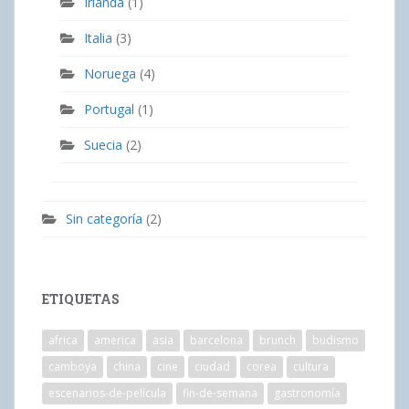
Irlanda
(1)
Italia
(3)
Noruega
(4)
Portugal
(1)
Suecia
(2)
Sin categoría
(2)
ETIQUETAS
africa
america
asia
barcelona
brunch
budismo
camboya
china
cine
ciudad
corea
cultura
escenarios-de-película
fin-de-semana
gastronomía