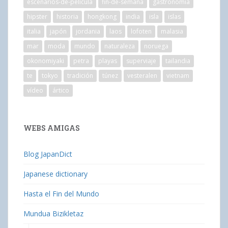
escenarios-de-película
fin-de-semana
gastronomía
hipster
historia
hongkong
india
isla
islas
italia
japón
jordania
laos
lofoten
malasia
mar
moda
mundo
naturaleza
noruega
okonomiyaki
petra
playas
superviaje
tailandia
te
tokyo
tradición
túnez
vesteralen
vietnam
vídeo
ártico
WEBS AMIGAS
Blog JapanDict
Japanese dictionary
Hasta el Fin del Mundo
Mundua Bizikletaz