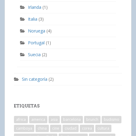
Irlanda
(1)
Italia
(3)
Noruega
(4)
Portugal
(1)
Suecia
(2)
Sin categoría
(2)
ETIQUETAS
africa
america
asia
barcelona
brunch
budismo
camboya
china
cine
ciudad
corea
cultura