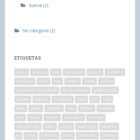
Suecia
(2)
Sin categoría
(2)
ETIQUETAS
africa
america
asia
barcelona
brunch
budismo
camboya
china
cine
ciudad
corea
cultura
escenarios-de-película
fin-de-semana
gastronomía
hipster
historia
hongkong
india
isla
islas
italia
japón
jordania
laos
lofoten
malasia
mar
moda
mundo
naturaleza
noruega
okonomiyaki
petra
playas
superviaje
tailandia
te
tokyo
tradición
túnez
vesteralen
vietnam