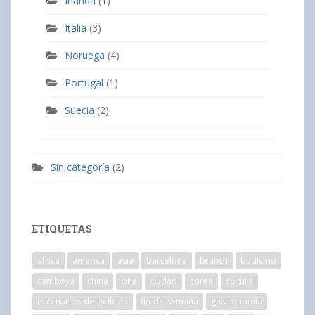
Irlanda
(1)
Italia
(3)
Noruega
(4)
Portugal
(1)
Suecia
(2)
Sin categoría
(2)
ETIQUETAS
africa
america
asia
barcelona
brunch
budismo
camboya
china
cine
ciudad
corea
cultura
escenarios-de-película
fin-de-semana
gastronomía