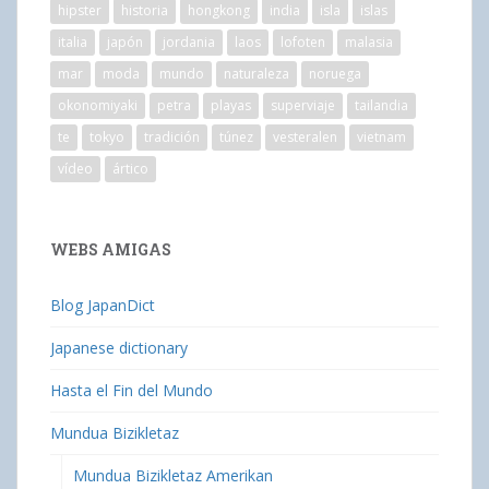
hipster
historia
hongkong
india
isla
islas
italia
japón
jordania
laos
lofoten
malasia
mar
moda
mundo
naturaleza
noruega
okonomiyaki
petra
playas
superviaje
tailandia
te
tokyo
tradición
túnez
vesteralen
vietnam
vídeo
ártico
WEBS AMIGAS
Blog JapanDict
Japanese dictionary
Hasta el Fin del Mundo
Mundua Bizikletaz
Mundua Bizikletaz Amerikan