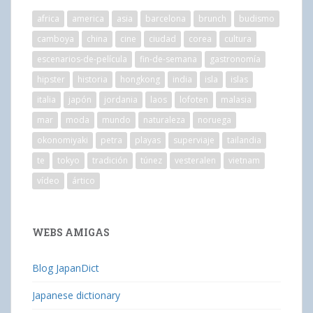
africa
america
asia
barcelona
brunch
budismo
camboya
china
cine
ciudad
corea
cultura
escenarios-de-película
fin-de-semana
gastronomía
hipster
historia
hongkong
india
isla
islas
italia
japón
jordania
laos
lofoten
malasia
mar
moda
mundo
naturaleza
noruega
okonomiyaki
petra
playas
superviaje
tailandia
te
tokyo
tradición
túnez
vesteralen
vietnam
vídeo
ártico
WEBS AMIGAS
Blog JapanDict
Japanese dictionary