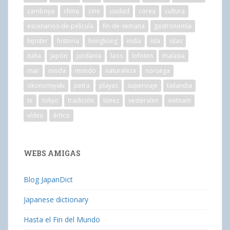
camboya
china
cine
ciudad
corea
cultura
escenarios-de-película
fin-de-semana
gastronomía
hipster
historia
hongkong
india
isla
islas
italia
japón
jordania
laos
lofoten
malasia
mar
moda
mundo
naturaleza
noruega
okonomiyaki
petra
playas
superviaje
tailandia
te
tokyo
tradición
túnez
vesteralen
vietnam
vídeo
ártico
WEBS AMIGAS
Blog JapanDict
Japanese dictionary
Hasta el Fin del Mundo